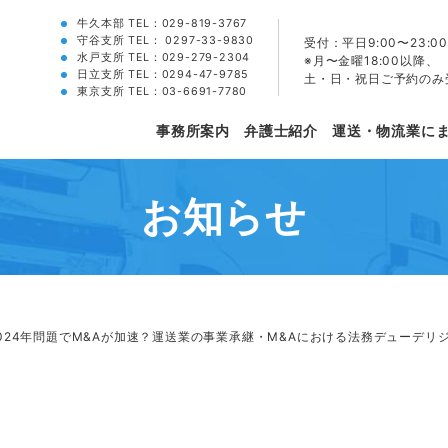
牛久本部 TEL：
029-819-3767
守谷支所 TEL：
0297-33-9830
受付：平日9:00〜23:00
水戸支所 TEL：
029-279-2304
※月〜金曜18:00以降、
日立支所 TEL：
0294-47-9785
土・日・祝日ご予約のみ
東京支所 TEL：
03-6691-7780
事務所案内
弁護士紹介
運送・物流業に
お知らせ
024年問題でM&Aが加速？運送業の事業承継・M&Aにおける法務デューデリ