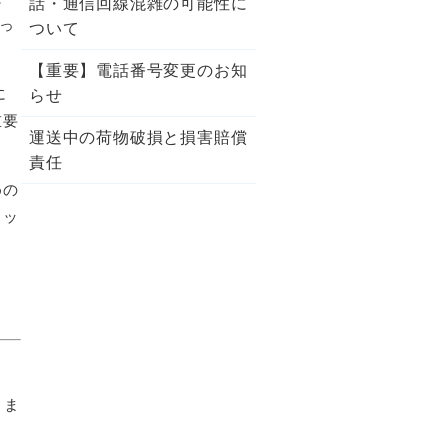
話・通信回線混雑の可能性に
なっ
ついて
【重要】電話番号変更のお知
に
らせ
重要
運送中の荷物破損と損害賠償
責任
めの
ェッ
りま